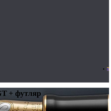
0
GT + футляр