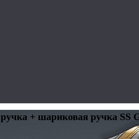
я ручка + шариковая ручка SS 