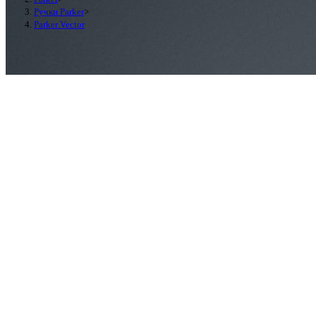
Ручки Parker
>
Parker Vector