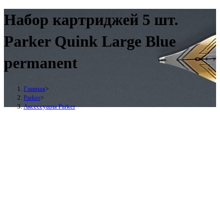
Набор картриджей 5 шт.
Parker Quink Large Blue
permanent
Главная
>
Parker
>
Аксессуары Parker