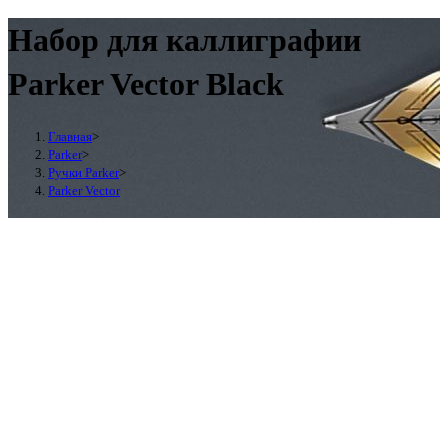
Набор для каллиграфии
Parker Vector Black
Главная
>
Parker
>
Ручки Parker
>
Parker Vector