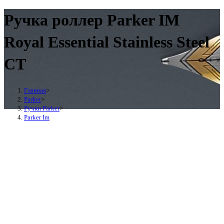
Ручка роллер Parker IM
Royal Essential Stainless Steel
CT
Главная
>
Parker
>
Ручки Parker
>
Parker Im