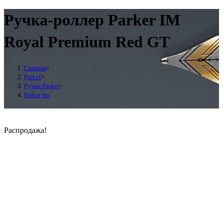
Ручка-роллер Parker IM
Royal Premium Red GT
Главная
>
Parker
>
Ручки Parker
>
Parker Im
Распродажа!