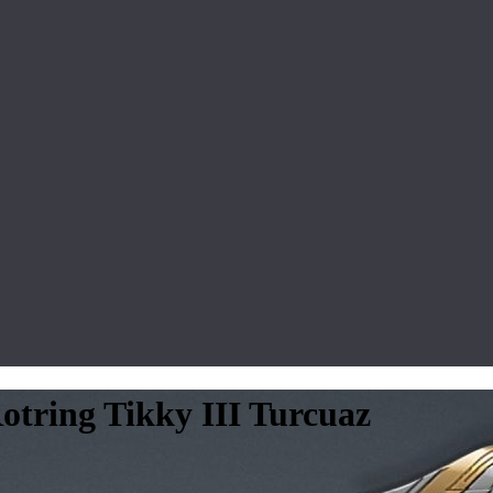
tring Tikky III Turcuaz