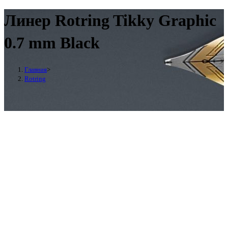
Линер Rotring Tikky Graphic
0.7 mm Black
Главная
>
Rotring