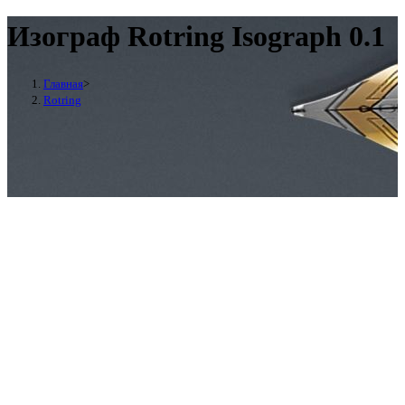
Изограф Rotring Isograph 0.1
Главная
>
Rotring