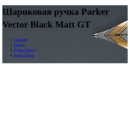
Шариковая ручка Parker
Vector Black Matt GT
Главная
>
Parker
>
Ручки Parker
>
Parker Urban