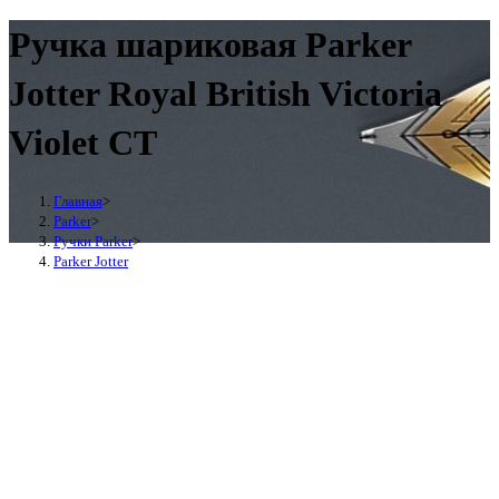
Ручка шариковая Parker
Jotter Royal British Victoria
Violet CT
Главная
>
Parker
>
Ручки Parker
>
Parker Jotter