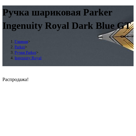
Ручка шариковая Parker
Ingenuity Royal Dark Blue GT
Главная
>
Parker
>
Ручки Parker
>
Ingenuity Royal
Распродажа!