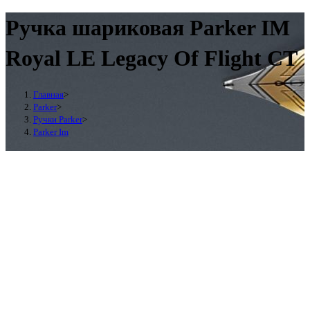
Ручка шариковая Parker IM
Royal LE Legacy Of Flight CT
Главная
>
Parker
>
Ручки Parker
>
Parker Im