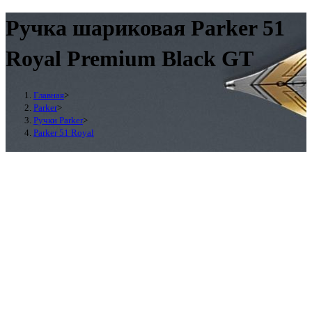
Ручка шариковая Parker 51
Royal Premium Black GT
Главная
>
Parker
>
Ручки Parker
>
Parker 51 Royal