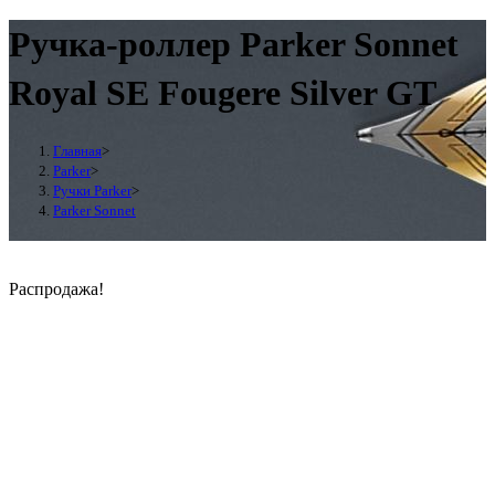
Ручка-роллер Parker Sonnet
Royal SE Fougere Silver GT
Главная
>
Parker
>
Ручки Parker
>
Parker Sonnet
Распродажа!