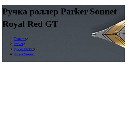
Ручка роллер Parker Sonnet
Royal Red GT
Главная
>
Parker
>
Ручки Parker
>
Parker Sonnet