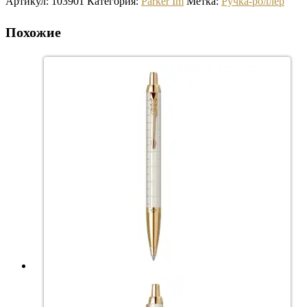
Артикул:
103901
Категория:
Parker Im
Метка:
Ручка-роллер
Похожие