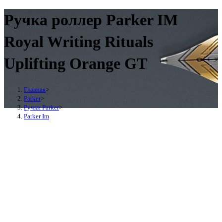
Ручка роллер Parker IM
Royal Writing Rituals
Uplifting Orange GT
Главная
>
Parker
>
Ручки Parker
>
Parker Im