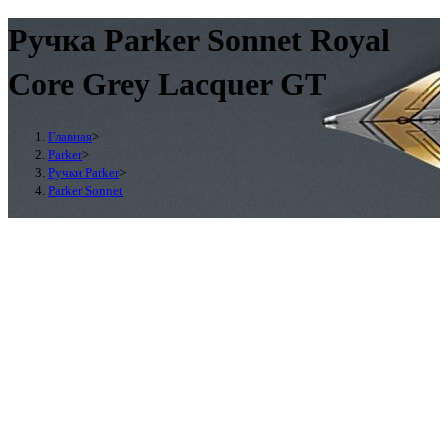
Ручка Parker Sonnet Royal
Core Grey Lacquer GT
Главная
>
Parker
>
Ручки Parker
>
Parker Sonnet