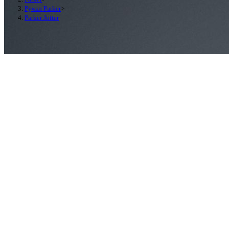
Ручки Parker
>
Parker Jotter