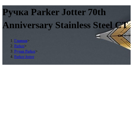
Ручка Parker Jotter 70th
Anniversary Stainless Steel CT
Главная
>
Parker
>
Ручки Parker
>
Parker Jotter