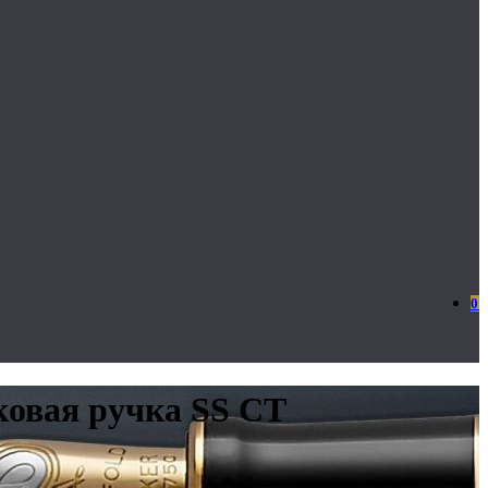
0
иковая ручка SS CT