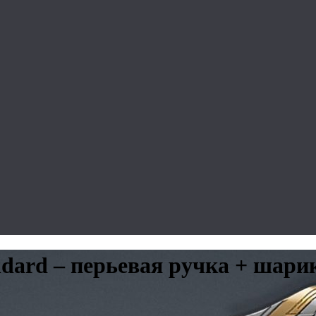
andard – перьевая ручка + шар