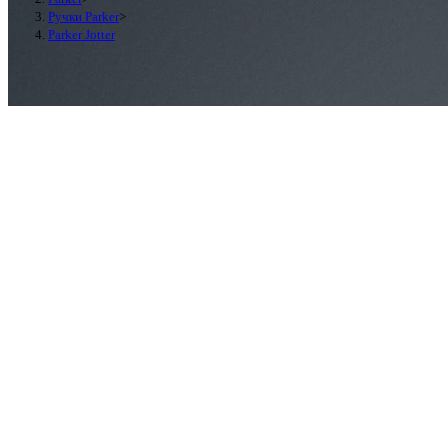
Ручки Parker
>
Parker Jotter