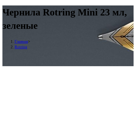
Чернила Rotring Mini 23 мл,
зеленые
Главная
>
Rotring