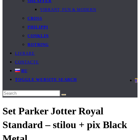
SHEAFFER
VIBRANT, FUN & MODERN
CROSS
PHILIPPI
CONKLIN
ROTRING
LIVRARE
CONTACTE
RU
TOGGLE WEBSITE SEARCH
0
Set Parker Jotter Royal
Standard – stilou + pix Black
Metal