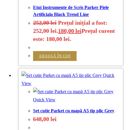
Etui Instrumente de Scris Parker Piele
Artificiala Black Trend Line
252,00
lei
Prețul inițial a fost:
252,00 lei.
180,00
lei
Prețul curent
este: 180,00 lei.
ADAUGĂ ÎN COȘ
Quick
View
Quick View
Set cutie Parket cu mapă A5 tip plic Grey
648,00
lei