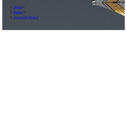
Home
>
Parker
>
Accesorii Parker