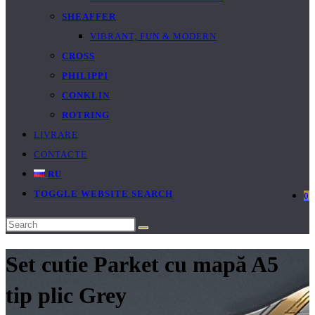
SHEAFFER
VIBRANT, FUN & MODERN
CROSS
PHILIPPI
CONKLIN
ROTRING
LIVRARE
CONTACTE
RU
TOGGLE WEBSITE SEARCH
0
Set cutie Parket cu mapă A5
tip plic Grey