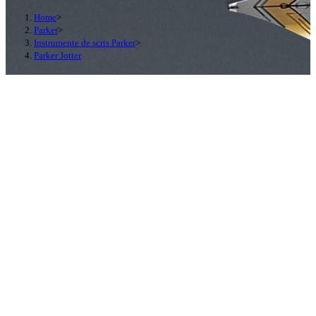
Home
>
Parker
>
Instrumente de scris Parker
>
Parker Jotter