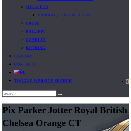
SHEAFFER
VIBRANT, FUN & MODERN
CROSS
PHILIPPI
CONKLIN
ROTRING
LIVRARE
CONTACTE
RU
TOGGLE WEBSITE SEARCH
0
Pix Parker Jotter Royal British
Chelsea Orange CT