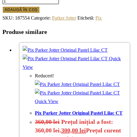
ADAUGĂ ÎN COȘ
SKU:
187554
Categorie:
Parker Jotter
Etichetă:
Pix
Produse similare
Quick
View
Reduceri!
Quick View
Pix Parker Jotter Original Pastel Lilac CT
360,00
lei
Prețul inițial a fost:
360,00 lei.
300,00
lei
Prețul curent