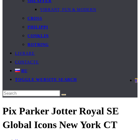
SHEAFFER
VIBRANT, FUN & MODERN
CROSS
PHILIPPI
CONKLIN
ROTRING
LIVRARE
CONTACTE
RU
TOGGLE WEBSITE SEARCH
0
Pix Parker Jotter Royal SE
Global Icons New York CT