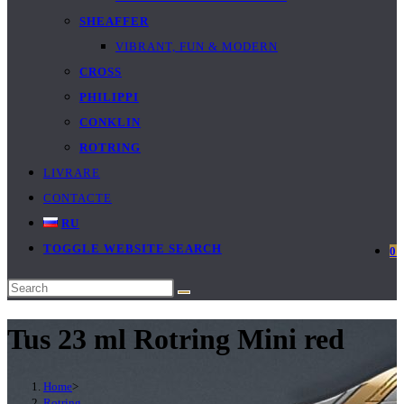
SHEAFFER
VIBRANT, FUN & MODERN
CROSS
PHILIPPI
CONKLIN
ROTRING
LIVRARE
CONTACTE
RU
TOGGLE WEBSITE SEARCH
0
Tus 23 ml Rotring Mini red
Home
>
Rotring