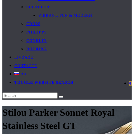
SHEAFFER
VIBRANT, FUN & MODERN
CROSS
PHILIPPI
CONKLIN
ROTRING
LIVRARE
CONTACTE
RU
TOGGLE WEBSITE SEARCH
0
Stilou Parker Sonnet Royal
Stainless Steel GT