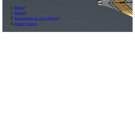
Home
>
Parker
>
Instrumente de scris Parker
>
Parker Sonnet