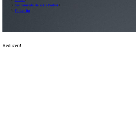
Instrumente de scris Parker
>
Parker Im
Reduceri!