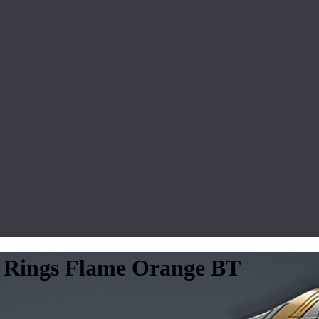
t Rings Flame Orange BT