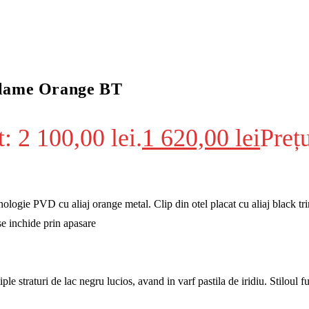
Flame Orange BT
t: 2 100,00 lei.
1 620,00
lei
Prețu
hnologie PVD cu aliaj orange metal. Clip din otel placat cu aliaj black tr
se inchide prin apasare
le straturi de lac negru lucios, avand in varf pastila de iridiu. Stiloul f