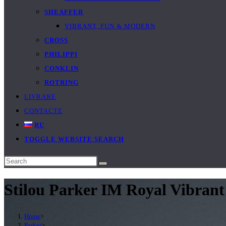
SHEAFFER
VIBRANT, FUN & MODERN
CROSS
PHILIPPI
CONKLIN
ROTRING
LIVRARE
CONTACTE
RU
TOGGLE WEBSITE SEARCH
Stilou Parker IM Royal Vibran
Home
>
Parker
>