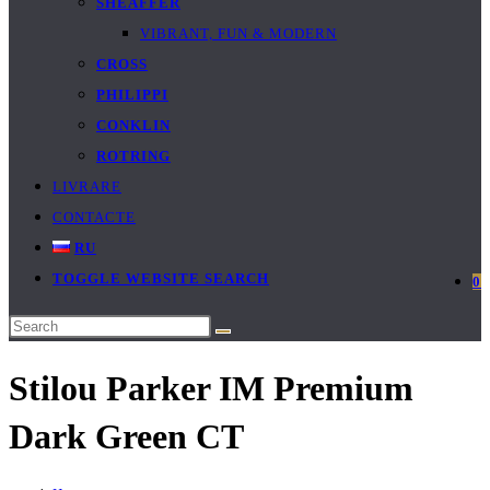
SHEAFFER
VIBRANT, FUN & MODERN
CROSS
PHILIPPI
CONKLIN
ROTRING
LIVRARE
CONTACTE
RU
TOGGLE WEBSITE SEARCH
0
Stilou Parker IM Premium
Dark Green CT