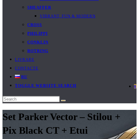
SHEAFFER
VIBRANT, FUN & MODERN
CROSS
PHILIPPI
CONKLIN
ROTRING
LIVRARE
CONTACTE
RU
TOGGLE WEBSITE SEARCH
0
Set Parker Vector – Stilou +
Pix Black CT + Etui