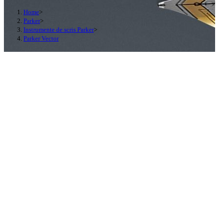
Home
>
Parker
>
Instrumente de scris Parker
>
Parker Vector