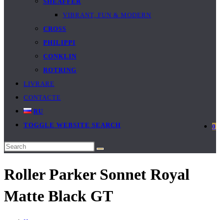
SHEAFFER
VIBRANT, FUN & MODERN
CROSS
PHILIPPI
CONKLIN
ROTRING
LIVRARE
CONTACTE
RU
TOGGLE WEBSITE SEARCH
0
Roller Parker Sonnet Royal
Matte Black GT