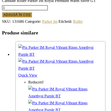
Cantitate Roller Parker IM Royal Premium Warm Silver GT
ADAUGĂ ÎN COȘ
SKU:
131686
Categorie:
Parker Im
Etichetă:
Roller
Produse similare
Quick View
Reduceri!