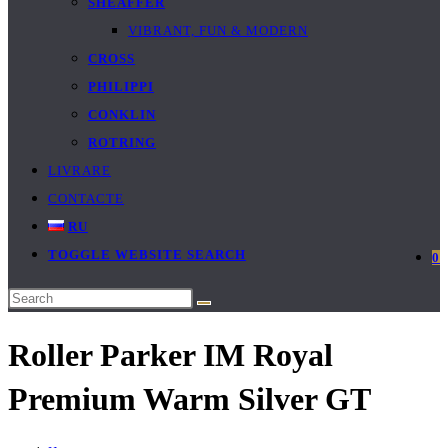
SHEAFFER
VIBRANT, FUN & MODERN
CROSS
PHILIPPI
CONKLIN
ROTRING
LIVRARE
CONTACTE
RU
TOGGLE WEBSITE SEARCH
0
Roller Parker IM Royal
Premium Warm Silver GT