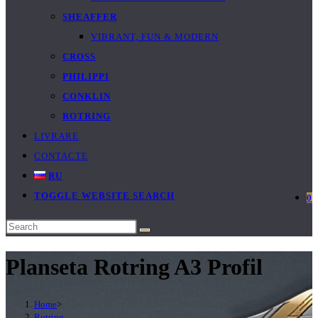
SHEAFFER
VIBRANT, FUN & MODERN
CROSS
PHILIPPI
CONKLIN
ROTRING
LIVRARE
CONTACTE
RU
TOGGLE WEBSITE SEARCH
0
Planseta Rotring A3 Profil
Home
>
Rotring