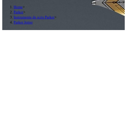
Home
>
Parker
>
Instrumente de scris Parker
>
Parker Jotter