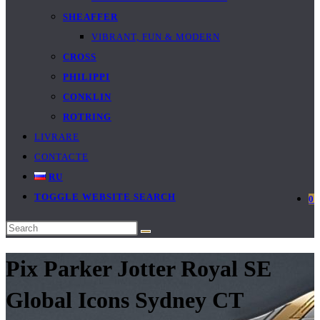
SHEAFFER
VIBRANT, FUN & MODERN
CROSS
PHILIPPI
CONKLIN
ROTRING
LIVRARE
CONTACTE
RU
TOGGLE WEBSITE SEARCH
0
Pix Parker Jotter Royal SE
Global Icons Sydney CT