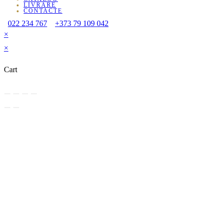
LIVRARE
CONTACTE
022 234 767
+373 79 109 042
×
×
Cart