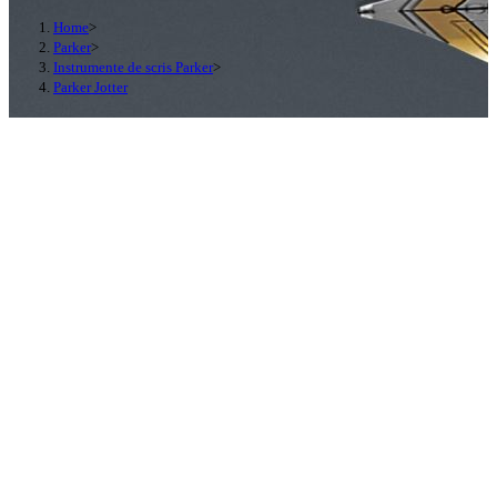
Home
>
Parker
>
Instrumente de scris Parker
>
Parker Jotter