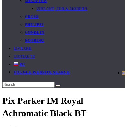
SHEAFFER
VIBRANT, FUN & MODERN
CROSS
PHILIPPI
CONKLIN
ROTRING
LIVRARE
CONTACTE
RU
TOGGLE WEBSITE SEARCH
0
Pix Parker IM Royal
Achromatic Black BT