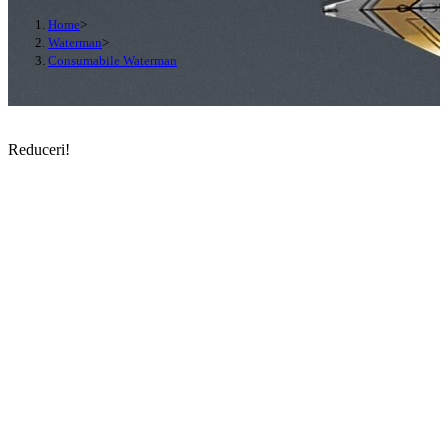
Home
>
Waterman
>
Consumabile Waterman
Reduceri!